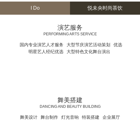
I Do
悦未央时尚茶饮
演艺服务
PERFORMING ARTS SERVICE
百
国内专业演艺人才服务
大型节庆演艺活动策划
优选
万
明星艺人经纪优选
大型特色文化舞台演出
优
质
摇
网
主
模
滚
红
持
特
乐
主
人
艺
队
播
库
人
推
舞美搭建
荐
DANCING AND BEAUTY BUILDING
舞美设计
舞台制作
灯光音响
特装搭建
企业展厅
舞美工厂